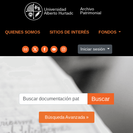
Skip to main content
QUIENES SOMOS
SITIOS DE INTERÉS
FONDOS
Iniciar sesión
Buscar
Búsqueda Avanzada »