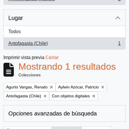
, 1 resultados
Lugar
Todos
Antofagasta (Chile)
1
, 1 resultados
Imprimir vista previa
Cerrar
Mostrando 1 resultados
Colecciones
Remove filter:
Remove filter:
Agurto Vargas, Renato
Aylwin Azócar, Patricio
Remove filter:
Remove filter:
Antofagasta (Chile)
Con objetos digitales
Opciones avanzadas de búsqueda