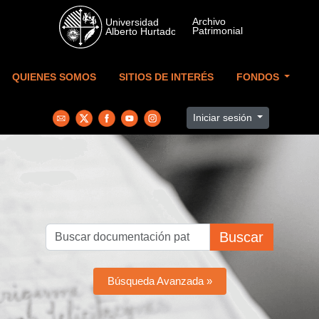
Skip to main content
QUIENES SOMOS
SITIOS DE INTERÉS
FONDOS
Iniciar sesión
Buscar
Búsqueda Avanzada »