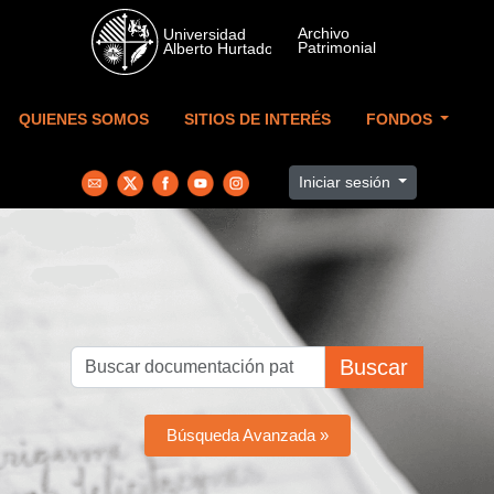
Skip to main content
QUIENES SOMOS
SITIOS DE INTERÉS
FONDOS
Iniciar sesión
Buscar
Búsqueda Avanzada »