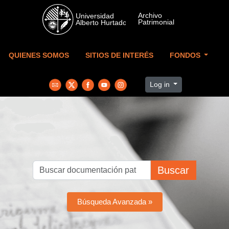
Skip to main content
QUIENES SOMOS
SITIOS DE INTERÉS
FONDOS
Log in
Buscar
Búsqueda Avanzada »