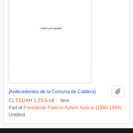
Add t
[Antecedentes de la Comuna de Caldera)
CL CLUAH 1-23-5-18
·
Item
Part of
Presidente Patricio Aylwin Azócar (1990-1994)
Untitled