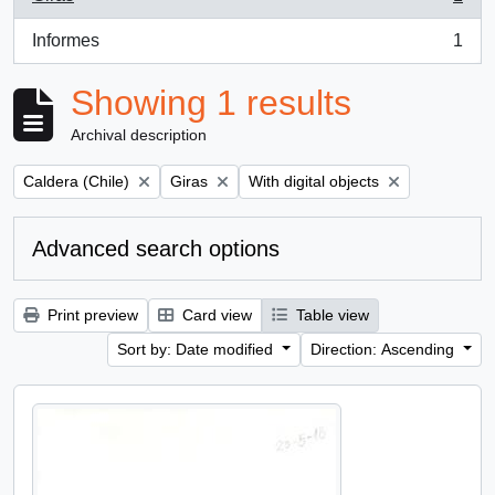
, 1 results
Informes
1
, 1 results
Showing 1 results
Archival description
Remove filter:
Remove filter:
Remove filter:
Caldera (Chile)
Giras
With digital objects
Advanced search options
Print preview
Card view
Table view
Sort by: Date modified
Direction: Ascending