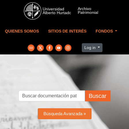
Skip to main content
QUIENES SOMOS
SITIOS DE INTERÉS
FONDOS
Log in
Buscar
Búsqueda Avanzada »