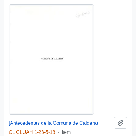
Add t
[Antecedentes de la Comuna de Caldera)
CL CLUAH 1-23-5-18
·
Item