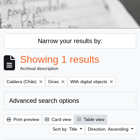
Narrow your results by:
Showing 1 results
Archival description
Remove filter:
Remove filter:
Remove filter:
Caldera (Chile)
Giras
With digital objects
Advanced search options
Print preview
Card view
Table view
Sort by: Title
Direction: Ascending