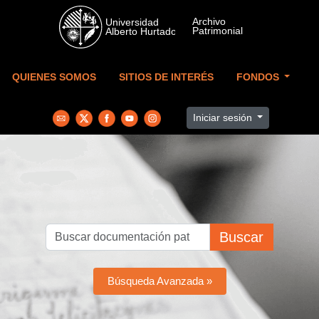
Skip to main content
QUIENES SOMOS
SITIOS DE INTERÉS
FONDOS
Iniciar sesión
Buscar
Búsqueda Avanzada »