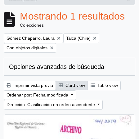
, 1 resultados
Mostrando 1 resultados
Colecciones
Remove filter:
Remove filter:
Gómez Chaparro, Laura
Talca (Chile)
Remove filter:
Con objetos digitales
Opciones avanzadas de búsqueda
Imprimir vista previa
Card view
Table view
Ordenar por: Fecha modificada
Dirección: Clasificación en orden ascendente