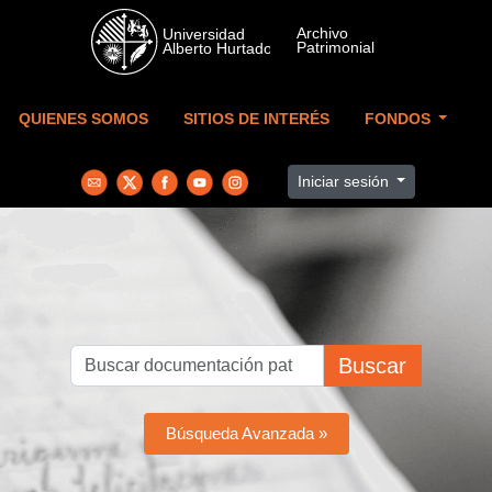
Skip to main content
QUIENES SOMOS
SITIOS DE INTERÉS
FONDOS
Iniciar sesión
Buscar
Búsqueda Avanzada »