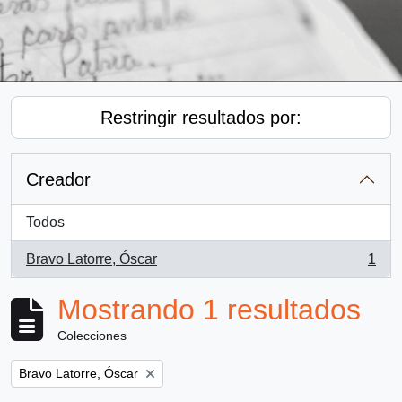
Restringir resultados por:
Creador
Todos
Bravo Latorre, Óscar
1
, 1 resultados
Mostrando 1 resultados
Colecciones
Remove filter:
Bravo Latorre, Óscar