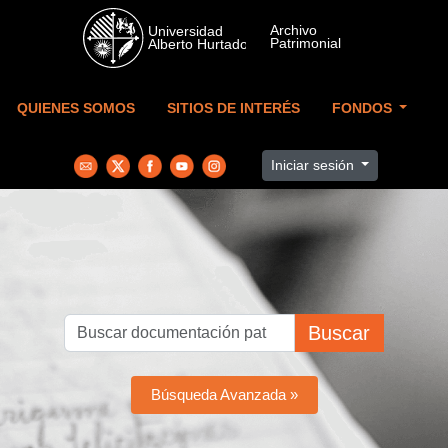
Skip to main content
QUIENES SOMOS
SITIOS DE INTERÉS
FONDOS
Iniciar sesión
Buscar
Búsqueda Avanzada »