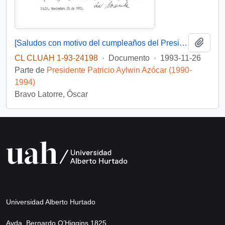
Añadi
[Saludos con motivo del cumpleaños del Presidente]
CL CLUAH 1-93-24198
·
Documento
·
1993-11-26
Parte de
Presidente Patricio Aylwin Azócar (1990-
1994)
Bravo Latorre, Óscar
Universidad Alberto Hurtado
Avda. Bernardo O’Higgins 1825