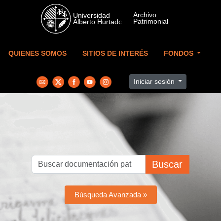
Skip to main content
QUIENES SOMOS
SITIOS DE INTERÉS
FONDOS
Iniciar sesión
Buscar
Búsqueda Avanzada »