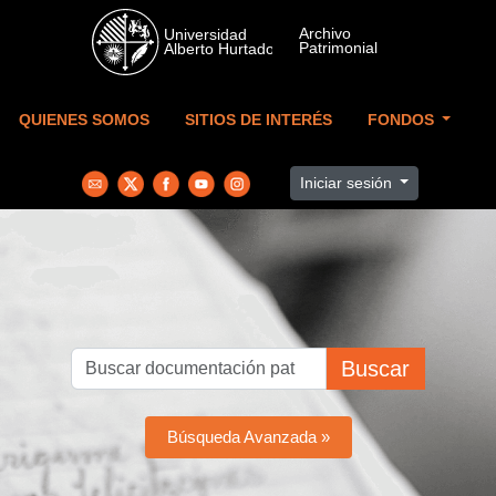
Skip to main content
QUIENES SOMOS
SITIOS DE INTERÉS
FONDOS
Iniciar sesión
Buscar
Búsqueda Avanzada »