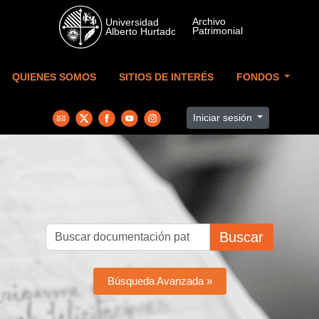
Skip to main content
QUIENES SOMOS
SITIOS DE INTERÉS
FONDOS
Iniciar sesión
Buscar
Búsqueda Avanzada »