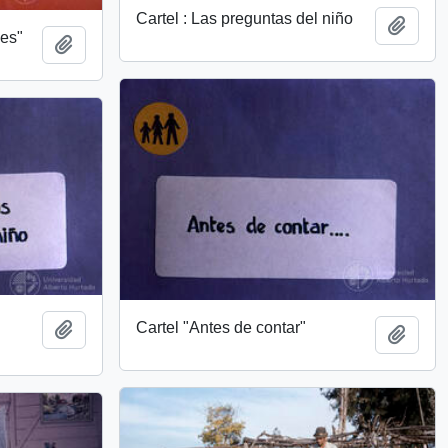
Cartel : Las preguntas del niño
Añadi
nes"
Añadir al portapapeles
Cartel "Antes de contar"
Añadir al portapapeles
Añadi