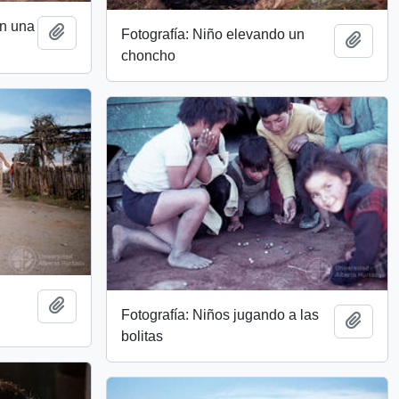
on una
Añadir al portapapeles
Fotografía: Niño elevando un
Añadi
choncho
Añadir al portapapeles
Fotografía: Niños jugando a las
Añadi
bolitas