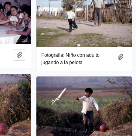
o
Añadir al portapapeles
Fotografía: Niño con adulto
Añadi
jugando a la pelota