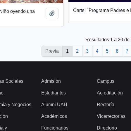
Cartel "Programa Padres e 
 Niño oyendo una
Añadir al portapapeles
Resultados 1 a 20 de
Previa
1
2
3
4
5
6
7
as Sociales
Admisión
Campus
ho
Estudiantes
Acreditación
mía y Negocios
Alumni UAH
Rectoría
ción
Académicos
Vicerrectorías
ía y
Funcionarios
Directorio