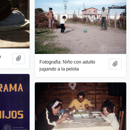
o
Añadir al portapapeles
Fotografía: Niño con adulto
Añadi
jugando a la pelota