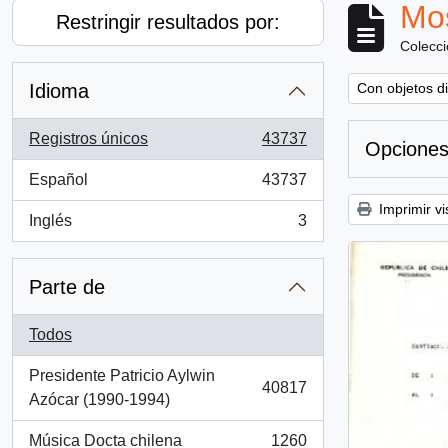
Mos
Restringir resultados por:
Colecc
Remove filter:
Idioma
Con objetos di
Registros únicos
43737
Opciones
, 43737 resultados
Español
43737
, 43737 resultados
Imprimir vi
Inglés
3
, 3 resultados
Parte de
Todos
Presidente Patricio Aylwin
40817
, 40817 resultados
Azócar (1990-1994)
Música Docta chilena
1260