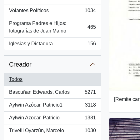
, 1260 resultados
Volantes Políticos
1034
, 1034 resultados
Programa Padres e Hijos:
465
, 465 resultados
fotografías de Juan Maino
Iglesias y Dictadura
156
, 156 resultados
Creador
Todos
Bascuñan Edwards, Carlos
5271
, 5271 resultados
[Remite car
Aylwin Azócar, Patricio1
3118
, 3118 resultados
Aylwin Azocar, Patricio
1381
, 1381 resultados
Trivelli Oyarzún, Marcelo
1030
, 1030 resultados