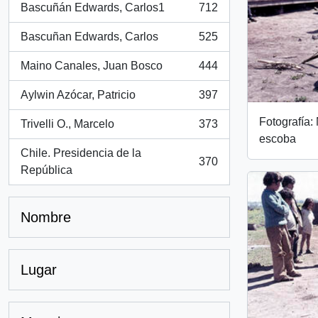
Bascuñán Edwards, Carlos1
712
, 712 resultados
Bascuñan Edwards, Carlos
525
, 525 resultados
Maino Canales, Juan Bosco
444
, 444 resultados
Aylwin Azócar, Patricio
397
, 397 resultados
Fotografía:
Trivelli O., Marcelo
373
, 373 resultados
escoba
Chile. Presidencia de la
370
, 370 resultados
República
Nombre
Lugar