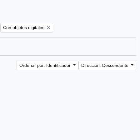
ter:
Remove filter:
Con objetos digitales
Ordenar por: Identificador
Dirección: Descendente