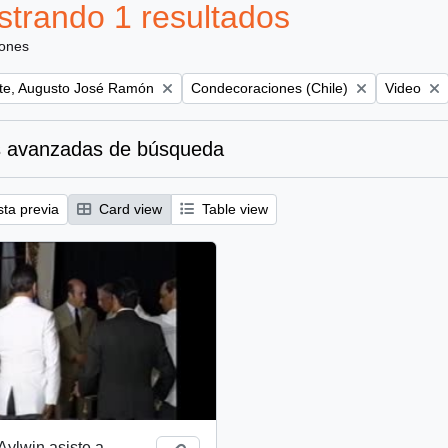
trando 1 resultados
iones
Remove filter:
Remove fil
te, Augusto José Ramón
Condecoraciones (Chile)
Video
 avanzadas de búsqueda
sta previa
Card view
Table view
Aylwin asiste a