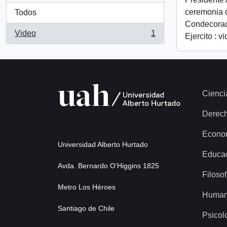
ceremonia 
Todos
Condecorac
Video
1
Ejercito : v
, 1 resultados
Cienci
Derec
Econo
Universidad Alberto Hurtado
Educa
Avda. Bernardo O’Higgins 1825
Filosof
Metro Los Héroes
Human
Santiago de Chile
Psicol