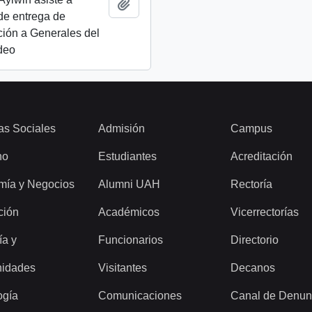
Añadir al portapapeles
de entrega de
ión a Generales del
ideo
as Sociales
Admisión
Campus
ho
Estudiantes
Acreditación
mía y Negocios
Alumni UAH
Rectoría
ción
Académicos
Vicerrectorías
ía y
Funcionarios
Directorio
idades
Visitantes
Decanos
ogía
Comunicaciones
Canal de Denun