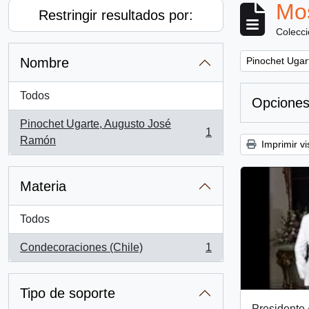
Mos
Restringir resultados por:
Colecc
Remove filter:
Nombre
Pinochet Ugar
Todos
Opciones
Pinochet Ugarte, Augusto José
1
, 1 resultados
Ramón
Imprimir vi
Materia
Todos
Condecoraciones (Chile)
1
, 1 resultados
Tipo de soporte
Presidente 