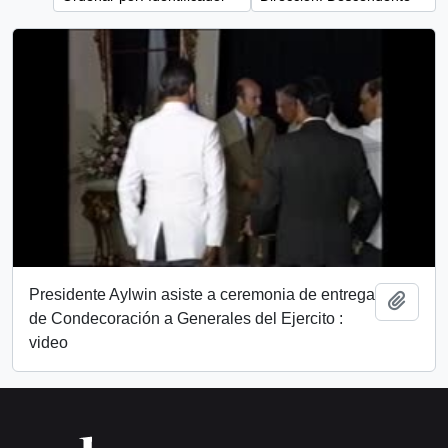
Presidente Aylwin asiste a ceremonia de entrega
Añadi
de Condecoración a Generales del Ejercito :
video