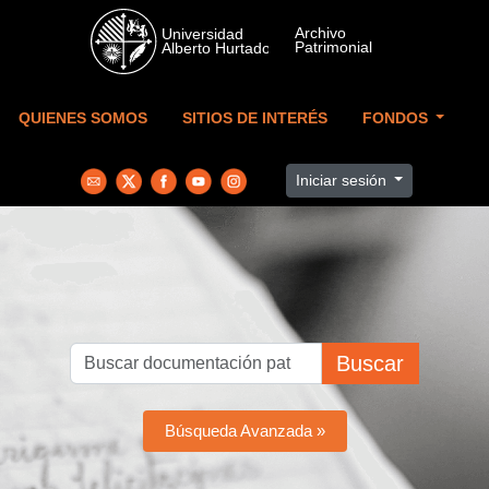
Skip to main content
QUIENES SOMOS
SITIOS DE INTERÉS
FONDOS
Iniciar sesión
Buscar
Búsqueda Avanzada »