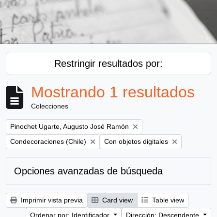
Restringir resultados por:
Mostrando 1 resultados
Colecciones
Remove filter:
Pinochet Ugarte, Augusto José Ramón
Remove filter:
Remove filter:
Condecoraciones (Chile)
Con objetos digitales
Opciones avanzadas de búsqueda
Imprimir vista previa
Card view
Table view
Ordenar por: Identificador
Dirección: Descendente