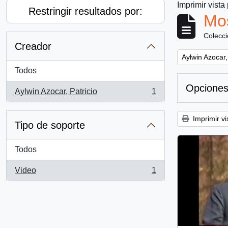
Imprimir vista
Restringir resultados por:
Mos
Colecc
Creador
Remove filter:
Aylwin Azocar,
Todos
Opciones
Aylwin Azocar, Patricio
1
, 1 resultados
Imprimir vi
Tipo de soporte
Todos
Video
1
, 1 resultados