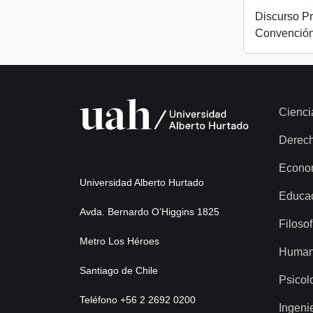
Discurso Pr
Convención
Cienci
Derec
Econo
Universidad Alberto Hurtado
Educa
Avda. Bernardo O’Higgins 1825
Filosof
Metro Los Héroes
Human
Santiago de Chile
Psicol
Teléfono +56 2 2692 0200
Ingeni