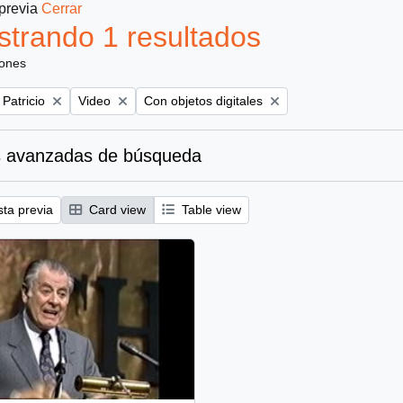
 previa
Cerrar
trando 1 resultados
iones
Remove filter:
Remove filter:
 Patricio
Video
Con objetos digitales
 avanzadas de búsqueda
sta previa
Card view
Table view