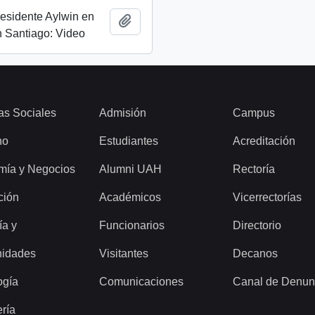
esidente Aylwin en
Añadir al portapapeles
 Santiago: Video
as Sociales
Admisión
Campus
ho
Estudiantes
Acreditación
mía y Negocios
Alumni UAH
Rectoría
ción
Académicos
Vicerrectorías
ía y
Funcionarios
Directorio
idades
Visitantes
Decanos
ogía
Comunicaciones
Canal de Denun
ería