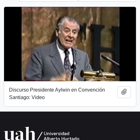
Discurso Presidente Aylwin en Convención
Añadi
Santiago: Video