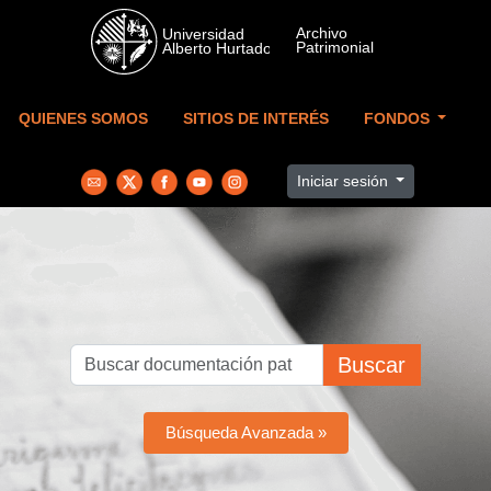
Skip to main content
QUIENES SOMOS
SITIOS DE INTERÉS
FONDOS
Iniciar sesión
Buscar
Búsqueda Avanzada »