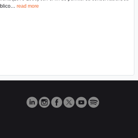
blico
…
read more