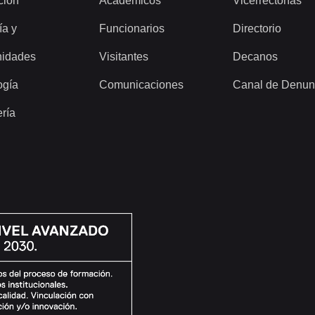
ción
Académicos
Vicerrectorías
ía y
Funcionarios
Directorio
idades
Visitantes
Decanos
ogía
Comunicaciones
Canal de Denun
ería