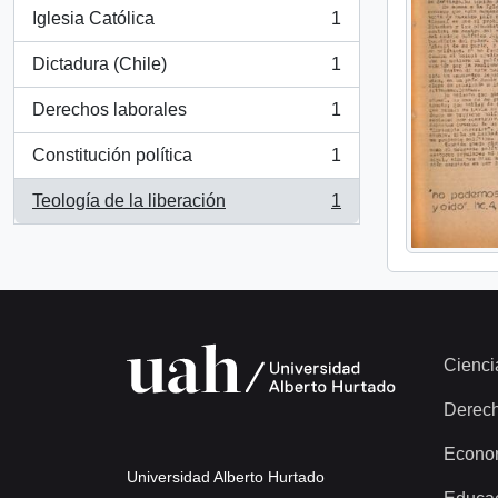
Iglesia Católica
1
, 1 resultados
Dictadura (Chile)
1
, 1 resultados
Derechos laborales
1
, 1 resultados
Constitución política
1
, 1 resultados
Teología de la liberación
1
, 1 resultados
Cienci
Derec
Econo
Universidad Alberto Hurtado