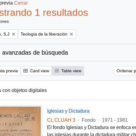
 previa
Cerrar
trando 1 resultados
iones
Remove filter:
, S.J
Teología de la liberación
 avanzadas de búsqueda
sta previa
Card view
Table view
Ordenar p
s con objetos digitales
Iglesias y Dictadura
CL CLUAH 3
·
Fondo
·
1971 - 1981
El fondo Iglesias y Dictadura se enfoca e
las iglesias durante la dictadura militar 