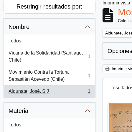
Imprimir vista
Restringir resultados por:
Mos
Colecc
Nombre
Remove filter:
Aldunate, José
Todos
Opciones
Vicaría de la Solidaridad (Santiago,
1
, 1 resultados
Chile)
Imprimir vi
Movimiento Contra la Tortura
1
, 1 resultados
Sebastián Acevedo (Chile)
1 resultado
Aldunate, José, S.J
1
, 1 resultados
Materia
Todos