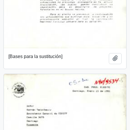
[Bases para la sustitución]
Añadi