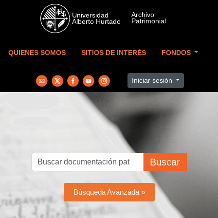
Skip to main content
QUIENES SOMOS
SITIOS DE INTERÉS
FONDOS
Iniciar sesión
Buscar
Búsqueda Avanzada »