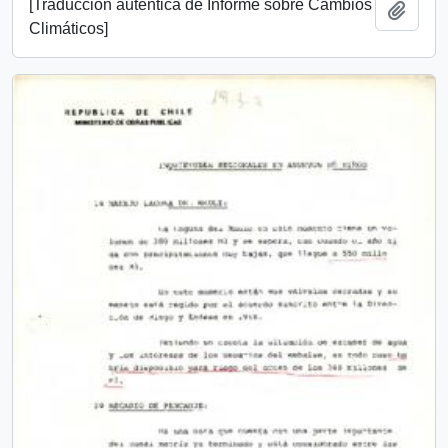
[Traducción auténtica de Informe sobre Cambios
Añadi
Climáticos]