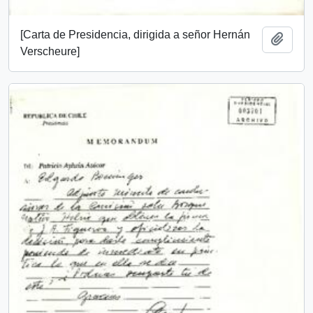
[Carta de Presidencia, dirigida a señor Hernán
Añadi
Verscheure]