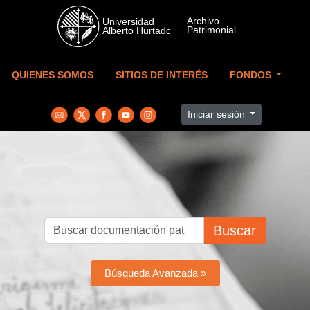
Skip to main content
QUIENES SOMOS
SITIOS DE INTERÉS
FONDOS
Iniciar sesión
Buscar
Búsqueda Avanzada »