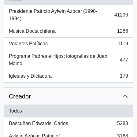
Presidente Patricio Aylwin Azócar (1990-
41296
, 41296 resultados
1994)
Música Docta chilena
1286
, 1286 resultados
Volantes Políticos
1119
, 1119 resultados
Programa Padres e Hijos: fotografías de Juan
477
, 477 resultados
Maino
Iglesias y Dictadura
179
, 179 resultados
Creador
Todos
Bascuñan Edwards, Carlos
5283
, 5283 resultados
Aylwin Azócar, Patricio1
3168