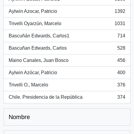
, 3168 resultados
Aylwin Azocar, Patricio
1392
, 1392 resultados
Trivelli Oyarzún, Marcelo
1031
, 1031 resultados
Bascuñán Edwards, Carlos1
714
, 714 resultados
Bascuñan Edwards, Carlos
528
, 528 resultados
Maino Canales, Juan Bosco
456
, 456 resultados
Aylwin Azócar, Patricio
400
, 400 resultados
Trivelli O., Marcelo
376
, 376 resultados
Chile. Presidencia de la República
374
, 374 resultados
Nombre