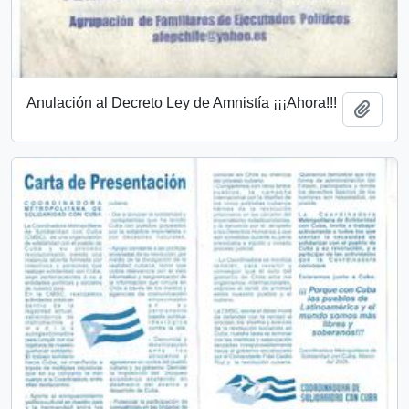
Anulación al Decreto Ley de Amnistía ¡¡¡Ahora!!!
Añadi