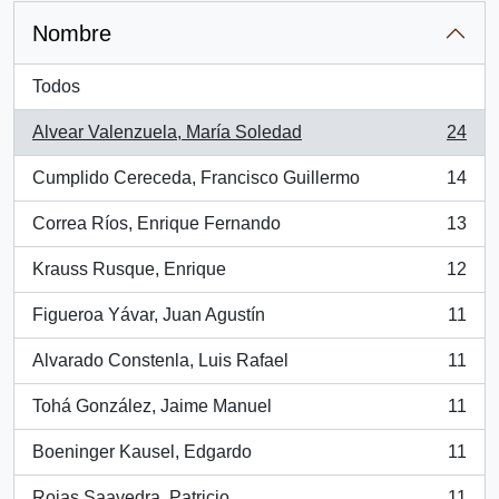
Nombre
Todos
Alvear Valenzuela, María Soledad
24
, 24 resultados
Cumplido Cereceda, Francisco Guillermo
14
, 14 resultados
Correa Ríos, Enrique Fernando
13
, 13 resultados
Krauss Rusque, Enrique
12
, 12 resultados
Figueroa Yávar, Juan Agustín
11
, 11 resultados
Alvarado Constenla, Luis Rafael
11
, 11 resultados
Tohá González, Jaime Manuel
11
, 11 resultados
Boeninger Kausel, Edgardo
11
, 11 resultados
Rojas Saavedra, Patricio
11