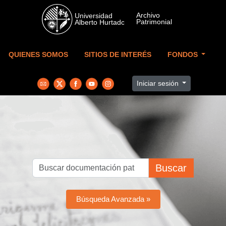
Skip to main content
QUIENES SOMOS
SITIOS DE INTERÉS
FONDOS
Iniciar sesión
Buscar
Búsqueda Avanzada »