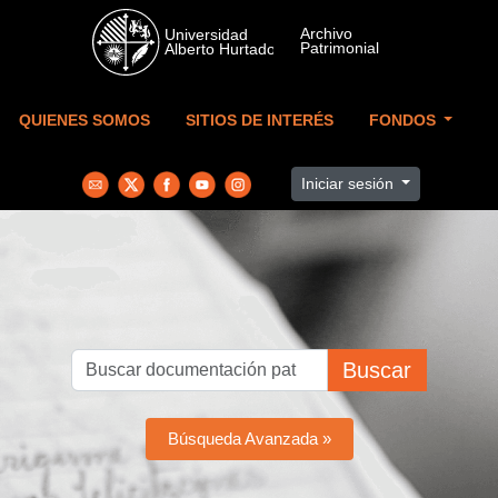
Skip to main content
QUIENES SOMOS
SITIOS DE INTERÉS
FONDOS
Iniciar sesión
Buscar
Búsqueda Avanzada »