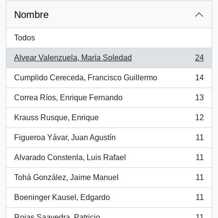
Nombre
Todos
Alvear Valenzuela, María Soledad
24
, 24 resultados
Cumplido Cereceda, Francisco Guillermo
14
, 14 resultados
Correa Ríos, Enrique Fernando
13
, 13 resultados
Krauss Rusque, Enrique
12
, 12 resultados
Figueroa Yávar, Juan Agustín
11
, 11 resultados
Alvarado Constenla, Luis Rafael
11
, 11 resultados
Tohá González, Jaime Manuel
11
, 11 resultados
Boeninger Kausel, Edgardo
11
, 11 resultados
Rojas Saavedra, Patricio
11