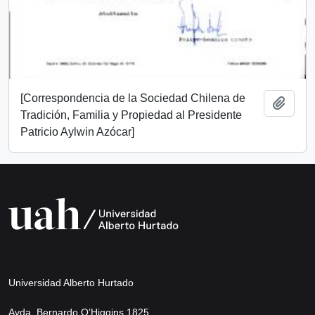
[Correspondencia de la Sociedad Chilena de
Añadi
Tradición, Familia y Propiedad al Presidente
Patricio Aylwin Azócar]
Universidad Alberto Hurtado
Avda. Bernardo O’Higgins 1825