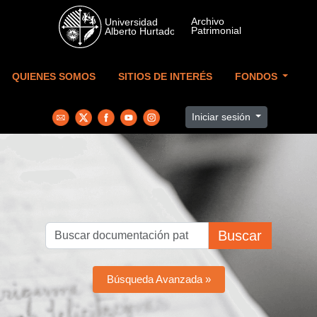
Skip to main content
QUIENES SOMOS
SITIOS DE INTERÉS
FONDOS
Iniciar sesión
Buscar
Búsqueda Avanzada »