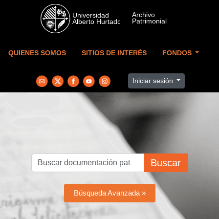
Skip to main content
QUIENES SOMOS
SITIOS DE INTERÉS
FONDOS
Iniciar sesión
Buscar
Búsqueda Avanzada »