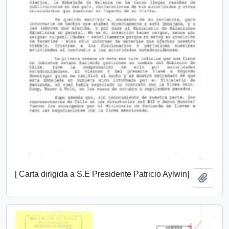
[ Carta dirigida a S.E Presidente Patricio Aylwin]
Añadi