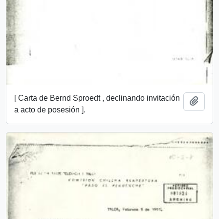
[ Carta de Bernd Sproedt , declinando invitación
Añadi
a acto de posesión ].