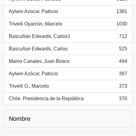
, 3118 resultados
Aylwin Azocar, Patricio
1381
, 1381 resultados
Trivelli Oyarzún, Marcelo
1030
, 1030 resultados
Bascuñán Edwards, Carlos1
712
, 712 resultados
Bascuñan Edwards, Carlos
525
, 525 resultados
Maino Canales, Juan Bosco
444
, 444 resultados
Aylwin Azócar, Patricio
397
, 397 resultados
Trivelli O., Marcelo
373
, 373 resultados
Chile. Presidencia de la República
370
, 370 resultados
Nombre