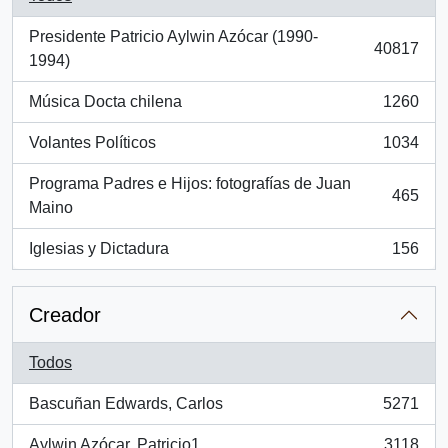
Presidente Patricio Aylwin Azócar (1990-
40817
, 40817 resultados
1994)
Música Docta chilena
1260
, 1260 resultados
Volantes Políticos
1034
, 1034 resultados
Programa Padres e Hijos: fotografías de Juan
465
, 465 resultados
Maino
Iglesias y Dictadura
156
, 156 resultados
Creador
Todos
Bascuñan Edwards, Carlos
5271
, 5271 resultados
Aylwin Azócar, Patricio1
3118