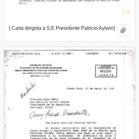
[ Carta dirigida a S.E Presidente Patricio Aylwin]
Añadi