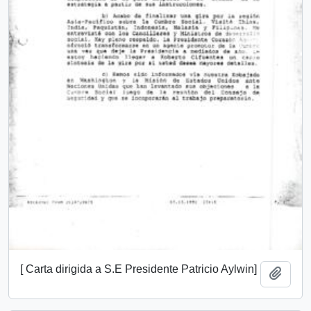
[ Carta dirigida a S.E Presidente Patricio Aylwin]
Añadi