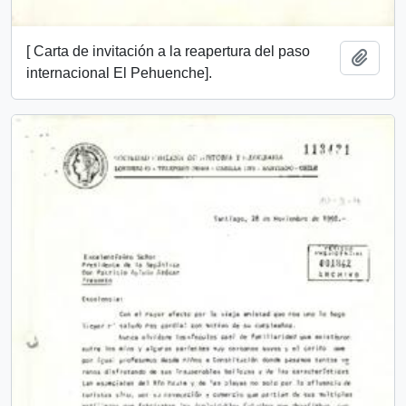
[ Carta de invitación a la reapertura del paso
Añadi
internacional El Pehuenche].