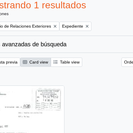
trando 1 resultados
iones
Remove filter:
rio de Relaciones Exteriores
Expediente
 avanzadas de búsqueda
sta previa
Card view
Table view
Orde