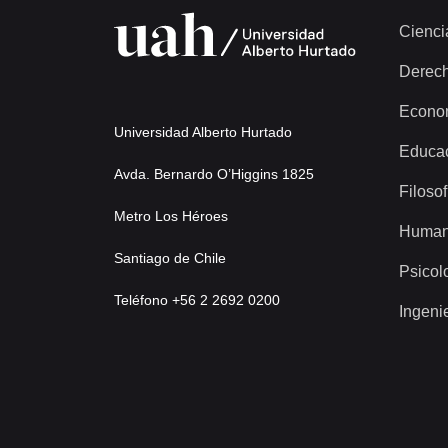
Cienci
Derec
Econo
Universidad Alberto Hurtado
Educa
Avda. Bernardo O’Higgins 1825
Filosof
Metro Los Héroes
Human
Santiago de Chile
Psicol
Teléfono +56 2 2692 0200
Ingeni