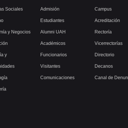
as Sociales
Admisión
Campus
ho
Estudiantes
Acreditación
mía y Negocios
Alumni UAH
Rectoría
ción
Académicos
Vicerrectorías
ía y
Funcionarios
Directorio
idades
Visitantes
Decanos
ogía
Comunicaciones
Canal de Denun
ería