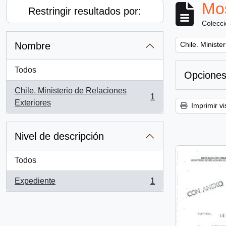
Mos
Restringir resultados por:
Colecc
Remove filter:
Nombre
Chile. Ministe
Todos
Opciones
Chile. Ministerio de Relaciones
1
, 1 resultados
Exteriores
Imprimir vi
Nivel de descripción
Todos
Expediente
1
, 1 resultados