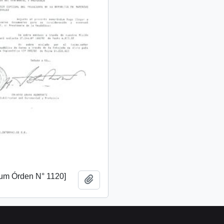
m Órden N° 1120]
Añadir al portapapeles