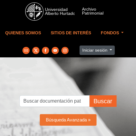
Skip to main content
QUIENES SOMOS
SITIOS DE INTERÉS
FONDOS
Iniciar sesión
Buscar
Búsqueda Avanzada »