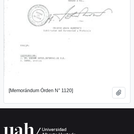
[Memorándum Órden N° 1120]
Añadi