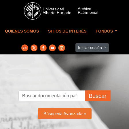
Skip to main content
QUIENES SOMOS
SITIOS DE INTERÉS
FONDOS
Iniciar sesión
Buscar
Búsqueda Avanzada »