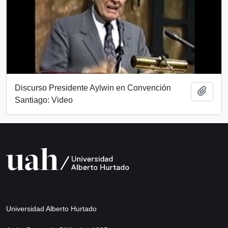
Discurso Presidente Aylwin en Convención
Añadi
Santiago: Video
Universidad Alberto Hurtado