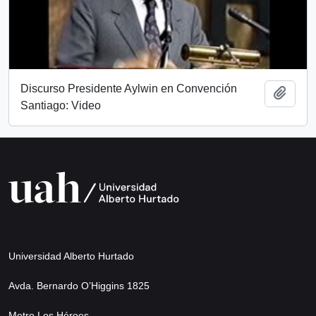
Discurso Presidente Aylwin en Convención
Añadi
Santiago: Video
Universidad Alberto Hurtado
Avda. Bernardo O’Higgins 1825
Metro Los Héroes