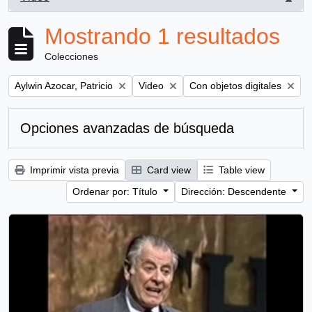
, 1 resultados
Mostrando 1 resultados
Colecciones
Remove filter:
Remove filter:
Remove filter:
Aylwin Azocar, Patricio
Video
Con objetos digitales
Opciones avanzadas de búsqueda
Imprimir vista previa
Card view
Table view
Ordenar por: Título
Dirección: Descendente