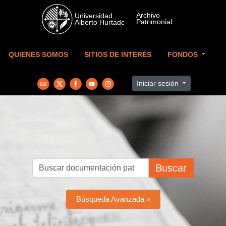
Skip to main content
QUIENES SOMOS
SITIOS DE INTERÉS
FONDOS
Iniciar sesión
Buscar
Búsqueda Avanzada »