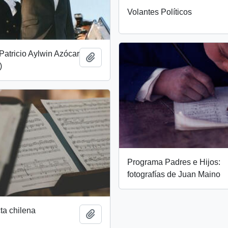
Volantes Políticos
Patricio Aylwin Azócar
Añadir al portapapeles
)
Programa Padres e Hijos:
fotografías de Juan Maino
ta chilena
Añadir al portapapeles