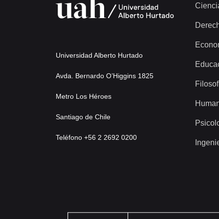
Cienci
Derec
Econo
Universidad Alberto Hurtado
Educa
Avda. Bernardo O’Higgins 1825
Filosof
Metro Los Héroes
Human
Santiago de Chile
Psicol
Teléfono +56 2 2692 0200
Ingeni