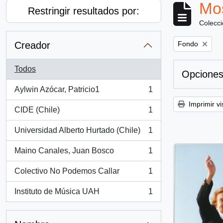
Mos
Restringir resultados por:
Colecc
Remove filter:
Creador
Fondo
Todos
Opciones
Aylwin Azócar, Patricio1
1
, 1 resultados
Imprimir vi
CIDE (Chile)
1
, 1 resultados
Universidad Alberto Hurtado (Chile)
1
, 1 resultados
Maino Canales, Juan Bosco
1
, 1 resultados
Colectivo No Podemos Callar
1
, 1 resultados
Instituto de Música UAH
1
, 1 resultados