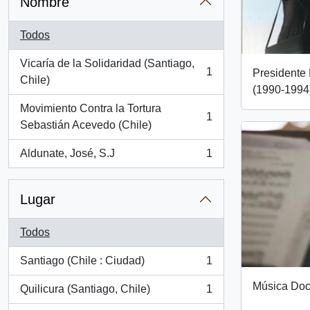
Nombre
Todos
Vicaría de la Solidaridad (Santiago,
1
Presidente 
, 1 resultados
Chile)
(1990-1994
Movimiento Contra la Tortura
1
, 1 resultados
Sebastián Acevedo (Chile)
Aldunate, José, S.J
1
, 1 resultados
Lugar
Todos
Santiago (Chile : Ciudad)
1
, 1 resultados
Música Doc
Quilicura (Santiago, Chile)
1
, 1 resultados