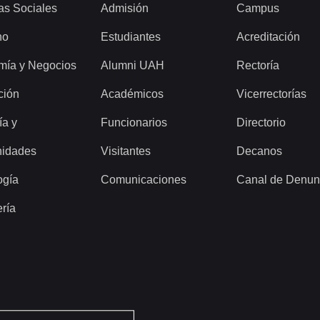
as Sociales
Admisión
Campus
ho
Estudiantes
Acreditación
mía y Negocios
Alumni UAH
Rectoría
ción
Académicos
Vicerrectorías
ía y
Funcionarios
Directorio
idades
Visitantes
Decanos
ogía
Comunicaciones
Canal de Denun
ería