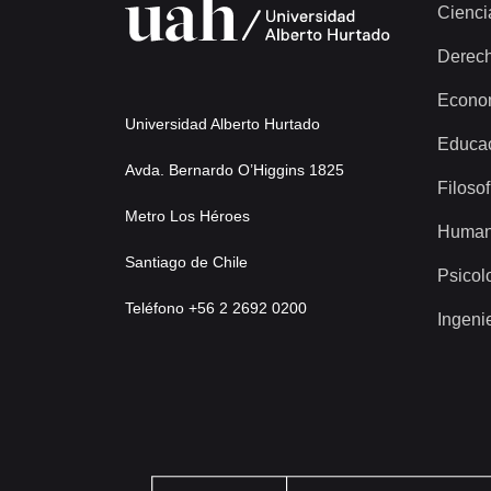
Cienci
Derec
Econo
Universidad Alberto Hurtado
Educa
Avda. Bernardo O’Higgins 1825
Filosof
Metro Los Héroes
Human
Santiago de Chile
Psicol
Teléfono +56 2 2692 0200
Ingeni