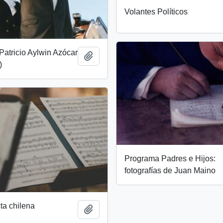
Volantes Políticos
Patricio Aylwin Azócar
Añadir al portapapeles
)
Programa Padres e Hijos:
fotografías de Juan Maino
ta chilena
Añadir al portapapeles