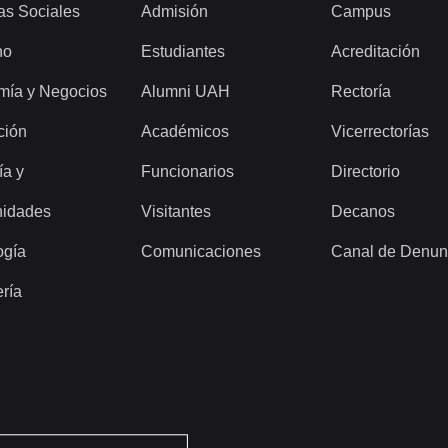
as Sociales
Admisión
Campus
ho
Estudiantes
Acreditación
mía y Negocios
Alumni UAH
Rectoría
ción
Académicos
Vicerrectorías
ía y
Funcionarios
Directorio
idades
Visitantes
Decanos
ogía
Comunicaciones
Canal de Denun
ería