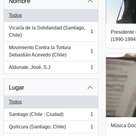
Nombre
Todos
Vicaría de la Solidaridad (Santiago,
1
Presidente 
, 1 resultados
Chile)
(1990-1994
Movimiento Contra la Tortura
1
, 1 resultados
Sebastián Acevedo (Chile)
Aldunate, José, S.J
1
, 1 resultados
Lugar
Todos
Santiago (Chile : Ciudad)
1
, 1 resultados
Música Doc
Quilicura (Santiago, Chile)
1
, 1 resultados