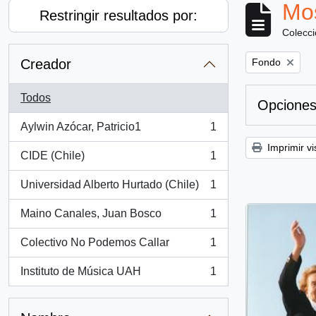
Mos
Restringir resultados por:
Colecc
Remove filter:
Creador
Fondo
Todos
Opciones
Aylwin Azócar, Patricio1
1
, 1 resultados
Imprimir vi
CIDE (Chile)
1
, 1 resultados
Universidad Alberto Hurtado (Chile)
1
, 1 resultados
Maino Canales, Juan Bosco
1
, 1 resultados
Colectivo No Podemos Callar
1
, 1 resultados
Instituto de Música UAH
1
, 1 resultados