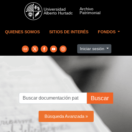
Skip to main content
QUIENES SOMOS
SITIOS DE INTERÉS
FONDOS
Iniciar sesión
Buscar
Búsqueda Avanzada »