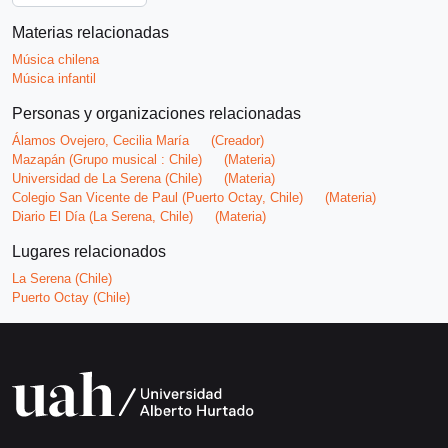
Materias relacionadas
Música chilena
Música infantil
Personas y organizaciones relacionadas
Álamos Ovejero, Cecilia María
(Creador)
Mazapán (Grupo musical : Chile)
(Materia)
Universidad de La Serena (Chile)
(Materia)
Colegio San Vicente de Paul (Puerto Octay, Chile)
(Materia)
Diario El Día (La Serena, Chile)
(Materia)
Lugares relacionados
La Serena (Chile)
Puerto Octay (Chile)