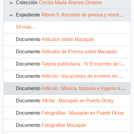
Colección
Cecilia María Álamos Ovejero
Expediente
Álbum 5: Recortes de prensa y revistas, documentos y fotografías del período 1996-2004
54 más...
Documento
Artículos sobre Mazapán
Documento
Artículos de Prensa sobre Mazapán
Documento
Tarjeta publicitaria : IV Encuentro de la canción infantil chilena 2002 - 21 al 28 de abril
Documento
Artículo : Vacaciones de Invierno en el Centro de Extensión UC
Documento
Artículo : Música, fantasía e ingenio traerá Mazapán a La Serena
Documento
Afiche : Mazapán en Puerto Octay
Documento
Fotografías : Mazapán en Puerto Octay
Documento
Fotografías Mazapán