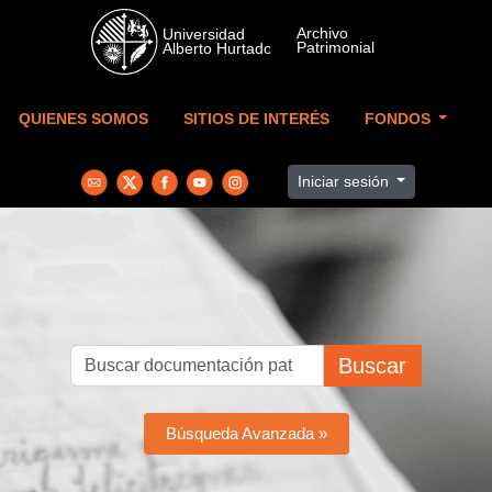
Skip to main content
QUIENES SOMOS
SITIOS DE INTERÉS
FONDOS
Iniciar sesión
Buscar
Búsqueda Avanzada »