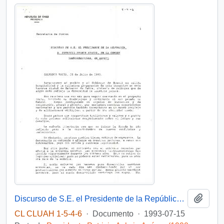
Añadi
Discurso de S.E. el Presidente de la República, D. Patricio Aylwin Azocar, en la Cumbre Iberoamericana, en Brasil
CL CLUAH 1-5-4-6
·
Documento
·
1993-07-15