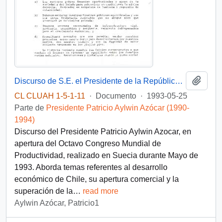
Añadi
Discurso de S.E. el Presidente de la República, D. Patricio Aylwin Azocar, en apertura del Octavo Congreso Mundial de Productividad, en Suecia.
CL CLUAH 1-5-1-11
·
Documento
·
1993-05-25
Parte de
Presidente Patricio Aylwin Azócar (1990-
1994)
Discurso del Presidente Patricio Aylwin Azocar, en
apertura del Octavo Congreso Mundial de
Productividad, realizado en Suecia durante Mayo de
1993. Aborda temas referentes al desarrollo
económico de Chile, su apertura comercial y la
superación de la
…
read more
Aylwin Azócar, Patricio1