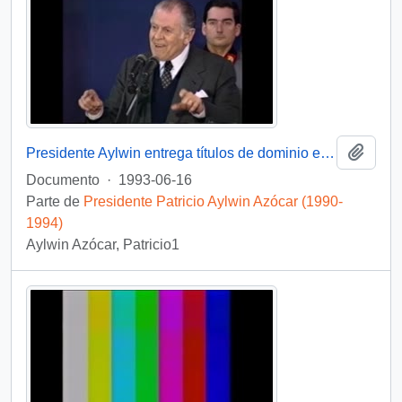
Añadi
Presidente Aylwin entrega títulos de dominio en la Provincia de Cautín, Región de la Araucanía: video
Documento
·
1993-06-16
Parte de
Presidente Patricio Aylwin Azócar (1990-
1994)
Aylwin Azócar, Patricio1