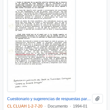
Añadi
Cuestionario y sugerencias de respuestas para el Presidente de la República.
CL CLUAH 1-2-7-20
·
Documento
·
1994-01