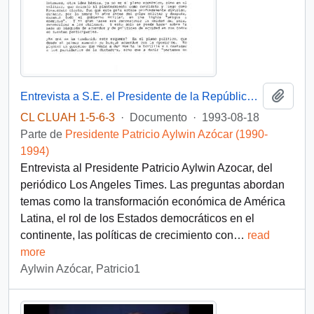
Añadi
Entrevista a S.E. el Presidente de la República, D. Patricio Aylwin Azocar, del periódico Los Angeles Times.
CL CLUAH 1-5-6-3
·
Documento
·
1993-08-18
Parte de
Presidente Patricio Aylwin Azócar (1990-
1994)
Entrevista al Presidente Patricio Aylwin Azocar, del
periódico Los Angeles Times. Las preguntas abordan
temas como la transformación económica de América
Latina, el rol de los Estados democráticos en el
continente, las políticas de crecimiento con
…
read
more
Aylwin Azócar, Patricio1