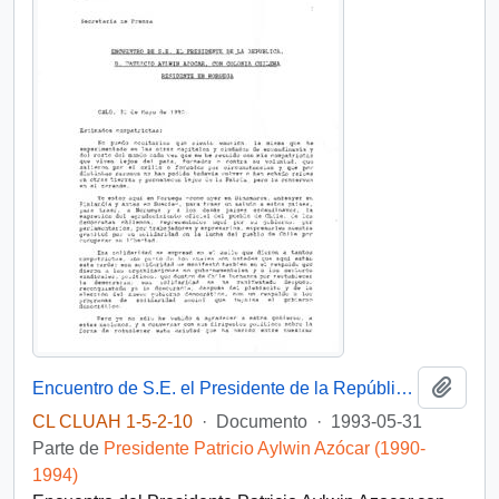
Añadi
Encuentro de S.E. el Presidente de la República, D. Patricio Aylwin Azocar,con colonia chilena residente en Noruega.
CL CLUAH 1-5-2-10
·
Documento
·
1993-05-31
Parte de
Presidente Patricio Aylwin Azócar (1990-
1994)