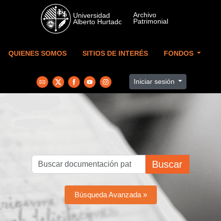
Skip to main content
QUIENES SOMOS
SITIOS DE INTERÉS
FONDOS
Iniciar sesión
Buscar
Búsqueda Avanzada »