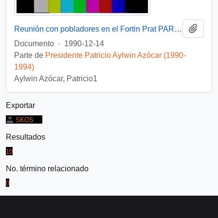
Añadi
Reunión con pobladores en el Fortin Prat PARTE II : Video
Documento
·
1990-12-14
Parte de
Presidente Patricio Aylwin Azócar (1990-
1994)
Aylwin Azócar, Patricio1
Exportar
SKOS
Resultados
10
No. término relacionado
0