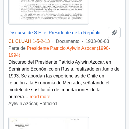
Añadi
Discurso de S.E. el Presidente de la República, D. Patricio Aylwin Azocar, en Seminario Económico en Rusia.
CL CLUAH 1-5-2-13
·
Documento
·
1933-06-03
Parte de
Presidente Patricio Aylwin Azócar (1990-
1994)
Discurso del Presidente Patricio Aylwin Azocar, en
Seminario Económico en Rusia, realizado en Junio de
1993. Se abordan las experiencias de Chile en
relación a la Economía de Mercado, señalando el
modelo de sustitución de importaciones de la
primera
…
read more
Aylwin Azócar, Patricio1