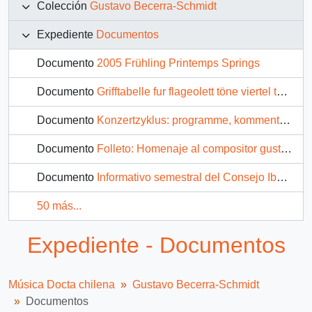
Colección
Gustavo Becerra-Schmidt
Expediente
Documentos
Documento
2005 Frühling Printemps Springs
Documento
Grifftabelle fur flageolett töne viertel töne und mehrklänge auf der böhm Klarinette
Documento
Konzertzyklus: programme, kommentare, texte, noten, bilder, daten
Documento
Folleto: Homenaje al compositor gustavo Becerra-Schmidt
Documento
Informativo semestral del Consejo Iberoamericano de la Música (CIMUS)
50 más...
Expediente - Documentos
Música Docta chilena
Gustavo Becerra-Schmidt
Documentos