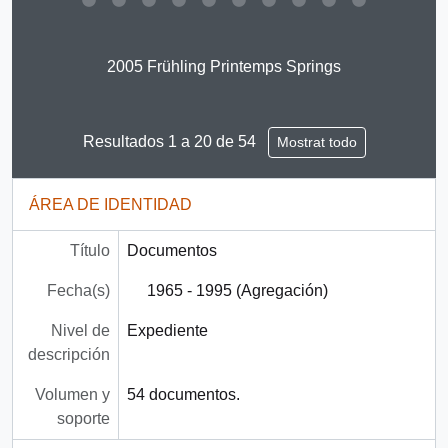
Clicking this description title link will open the descript
2005 Frühling Printemps Springs
Resultados 1 a 20 de 54
Mostrat todo
ÁREA DE IDENTIDAD
Título
Documentos
Fecha(s)
1965 - 1995 (Agregación)
Nivel de
Expediente
descripción
Volumen y
54 documentos.
soporte