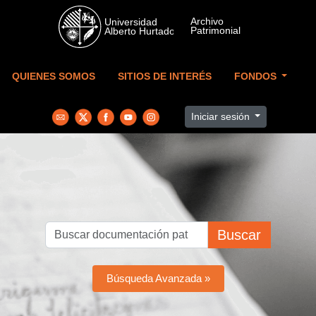
Skip to main content
QUIENES SOMOS
SITIOS DE INTERÉS
FONDOS
Iniciar sesión
Buscar
Búsqueda Avanzada »