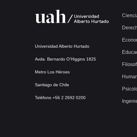
274 más...
Cienci
Derec
Econo
Universidad Alberto Hurtado
Educa
Avda. Bernardo O’Higgins 1825
Filosof
Metro Los Héroes
Human
Santiago de Chile
Psicol
Teléfono +56 2 2692 0200
Ingeni