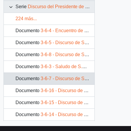
Serie
Discurso del Presidente de la República
224 más...
Documento
3-6-4 - Encuentro de S.E El Presidente de la República. D. Patricio Aylwin Azócar, con comunidad chilena residente en Portugal
Documento
3-6-5 - Discurso de S.E El Presidente de la República. D. Patricio Aylwin Azócar, al imponersele condecoración portuguesa "Orden de la libertad en el grado de gran collar"
Documento
3-6-8 - Discurso de S.E El Presidente de la República. D. Patricio Aylwin Azócar, ante los miembros de la cámara municipal de Lisboa
Documento
3-6-3 - Saludo de S.E El Presidente de la República. D. Patricio Aylwin Azócar, a su llegada a Portugal
Documento
3-6-7 - Discurso de S.E El Presidente de la República. D. Patricio Aylwin Azócar, con ocasión del almuerzo ofrecido por el primer ministro de Portugal, Señor Cavaco Silva
Documento
3-6-16 - Discurso de S.E El Presidente de la República, D. Patricio Aylwin Azócar, en la reunión Cumbre de Iberoamericana en Madrid
Documento
3-6-15 - Discurso de S.E El Presidente de la República, D. Patricio Aylwin Azócar, en la localidad de Villanueva De La Serena
Documento
3-6-14 - Discurso de S.E El Presidente de la República, D. Patricio Aylwin Azócar, al recibir el premio "Carabela de Plata" de la Asociación de Corresponsales de la Prensa Iberoameriacana
Documento
3-5-12 - Discurso de S.E El Presidente de la República, D. Patricio Aylwin Azócar, en reunión con centrales sindicales belgas