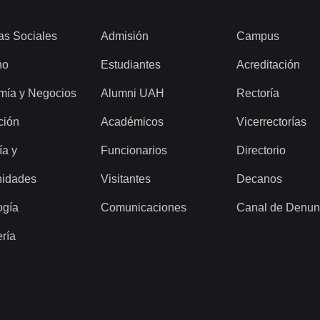
as Sociales
Admisión
Campus
ho
Estudiantes
Acreditación
mía y Negocios
Alumni UAH
Rectoría
ción
Académicos
Vicerrectorías
ía y
Funcionarios
Directorio
idades
Visitantes
Decanos
ogía
Comunicaciones
Canal de Denun
ería