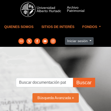
Skip to main content
QUIENES SOMOS
SITIOS DE INTERÉS
FONDOS
Iniciar sesión
Buscar
Búsqueda Avanzada »