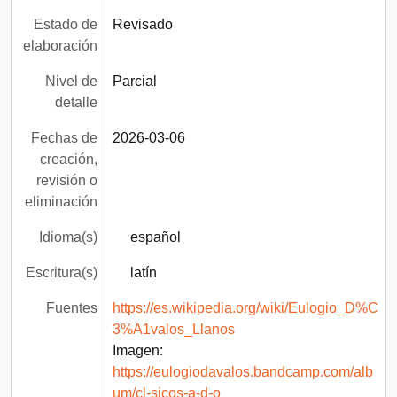
Estado de
Revisado
elaboración
Nivel de
Parcial
detalle
Fechas de
2026-03-06
creación,
revisión o
eliminación
Idioma(s)
español
Escritura(s)
latín
Fuentes
https://es.wikipedia.org/wiki/Eulogio_D%C
3%A1valos_Llanos
Imagen:
https://eulogiodavalos.bandcamp.com/alb
um/cl-sicos-a-d-o