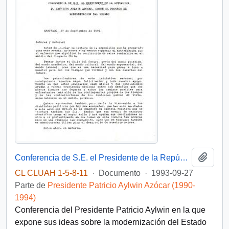
Añadi
Conferencia de S.E. el Presidente de la República, D. Patricio Aylwin Azocar, sobre el proceso de modernización del Estado.
CL CLUAH 1-5-8-11
·
Documento
·
1993-09-27
Parte de
Presidente Patricio Aylwin Azócar (1990-
1994)
Conferencia del Presidente Patricio Aylwin en la que
expone sus ideas sobre la modernización del Estado