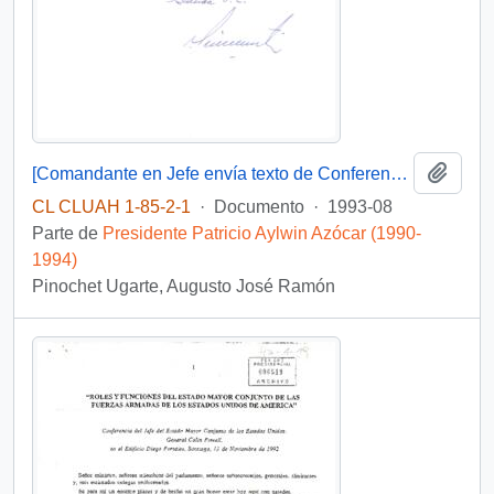
Añadi
[Comandante en Jefe envía texto de Conferencia a Presidente]
CL CLUAH 1-85-2-1
·
Documento
·
1993-08
Parte de
Presidente Patricio Aylwin Azócar (1990-
1994)
Pinochet Ugarte, Augusto José Ramón