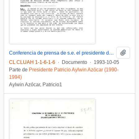
Añadi
Conferencia de prensa de s.e. el presidente de la república, D. Patricio Aylwin Azócar, en Wellington.
CL CLUAH 1-1-6-1-6
·
Documento
·
1993-10-05
Parte de
Presidente Patricio Aylwin Azócar (1990-
1994)
Aylwin Azócar, Patricio1