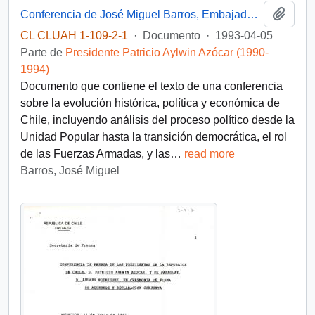
Añadi
Conferencia de José Miguel Barros, Embajador de Chile en Francia, en el Centre des Hautes Etudes de l’Armement, sobre evolución histórica, política y relaciones internacionales de Chile
CL CLUAH 1-109-2-1
·
Documento
·
1993-04-05
Parte de
Presidente Patricio Aylwin Azócar (1990-
1994)
Documento que contiene el texto de una conferencia
sobre la evolución histórica, política y económica de
Chile, incluyendo análisis del proceso político desde la
Unidad Popular hasta la transición democrática, el rol
de las Fuerzas Armadas, y las
…
read more
Barros, José Miguel