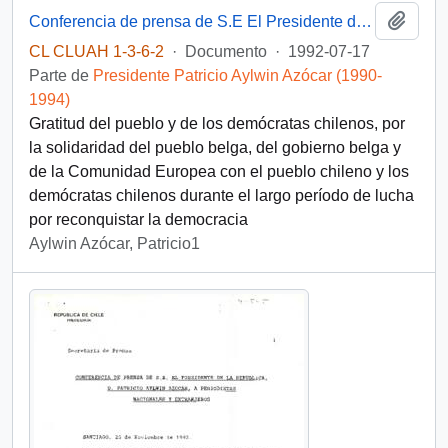
Añadi
Conferencia de prensa de S.E El Presidente de la República. D. Patricio Aylwin Azócar, en el centro internacional de la prensa
CL CLUAH 1-3-6-2
·
Documento
·
1992-07-17
Parte de
Presidente Patricio Aylwin Azócar (1990-
1994)
Gratitud del pueblo y de los demócratas chilenos, por
la solidaridad del pueblo belga, del gobierno belga y
de la Comunidad Europea con el pueblo chileno y los
demócratas chilenos durante el largo período de lucha
por reconquistar la democracia
Aylwin Azócar, Patricio1