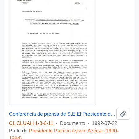
Añadi
Conferencia de prensa de S.E El Presidente de la República, D. Patricio Aylwin Azócar, en Extremadura, España
CL CLUAH 1-3-6-11
·
Documento
·
1992-07-22
Parte de
Presidente Patricio Aylwin Azócar (1990-
1994)