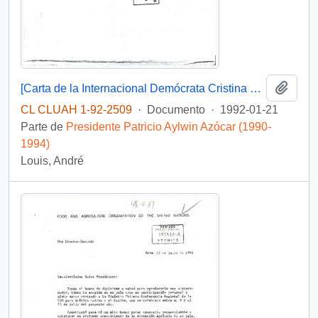
Añadi
[Carta de la Internacional Demócrata Cristina dirigida al Presidente Patricio Aylwin, referente a la Conferencia Internacional sobre "La Democratización del Cono Sur"]
CL CLUAH 1-92-2509
·
Documento
·
1992-01-21
Parte de
Presidente Patricio Aylwin Azócar (1990-
1994)
Louis, André