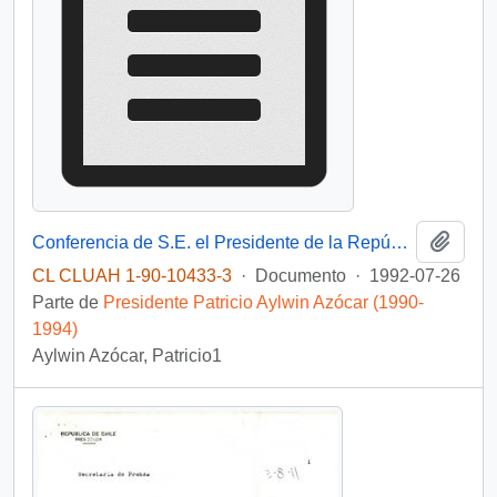
Añadi
Conferencia de S.E. el Presidente de la República en la Universidad de Brasilia
CL CLUAH 1-90-10433-3
·
Documento
·
1992-07-26
Parte de
Presidente Patricio Aylwin Azócar (1990-
1994)
Aylwin Azócar, Patricio1