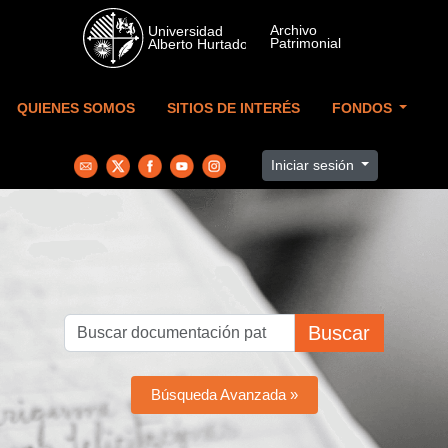
Skip to main content
QUIENES SOMOS
SITIOS DE INTERÉS
FONDOS
Iniciar sesión
Buscar
Búsqueda Avanzada »