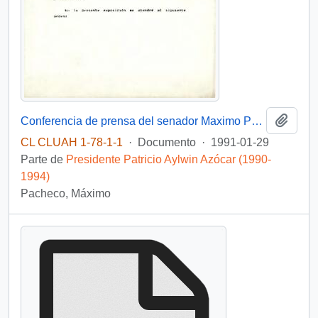
Añadi
Conferencia de prensa del senador Maximo Pacheco sobre las llamadas "Leyes Cumplidas"
CL CLUAH 1-78-1-1
·
Documento
·
1991-01-29
Parte de
Presidente Patricio Aylwin Azócar (1990-
1994)
Pacheco, Máximo