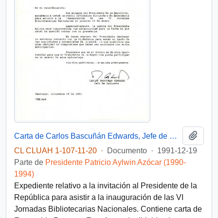
Añadi
Carta de Carlos Bascuñán Edwards, Jefe de Gabinete Presidencial, a Esmeralda Ramos, Colegio de Bibliotecarias de Chile A.G., sobre invitación al Presidente de la República a Jornadas Bibliotecarias Nacionales
CL CLUAH 1-107-11-20
·
Documento
·
1991-12-19
Parte de
Presidente Patricio Aylwin Azócar (1990-
1994)
Expediente relativo a la invitación al Presidente de la
República para asistir a la inauguración de las VI
Jornadas Bibliotecarias Nacionales. Contiene carta de