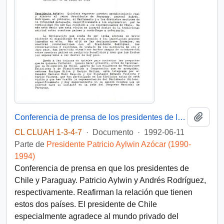
Añadi
Conferencia de prensa de los presidentes de la República de Chile, d. Patricio Aylwin Azócar, y de Paraguay, d. Andrés Rodríguez, en ceremonia de firma de acuerdos y declaración conjunta
CL CLUAH 1-3-4-7
·
Documento
·
1992-06-11
Parte de
Presidente Patricio Aylwin Azócar (1990-
1994)
Conferencia de prensa en que los presidentes de
Chile y Paraguay. Patricio Aylwin y Andrés Rodríguez,
respectivamente. Reafirman la relación que tienen
estos dos países. El presidente de Chile
especialmente agradece al mundo privado del