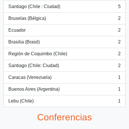
Santiago (Chile : Ciudad)
5
, 5 resultados
Bruselas (Bélgica)
2
, 2 resultados
Ecuador
2
, 2 resultados
Brasilia (Brasil)
2
, 2 resultados
Región de Coquimbo (Chile)
2
, 2 resultados
Santiago (Chile: Ciudad)
2
, 2 resultados
Caracas (Venezuela)
1
, 1 resultados
Buenos Aires (Argentina)
1
, 1 resultados
Lebu (Chile)
1
, 1 resultados
Conferencias