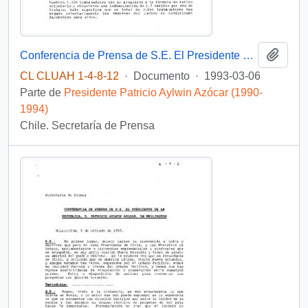
Añadi
Conferencia de Prensa de S.E. El Presidente de la República, D. Patricio Aylwin Azócar, en Gobernación Provincial de Lebu
CL CLUAH 1-4-8-12
·
Documento
·
1993-03-06
Parte de
Presidente Patricio Aylwin Azócar (1990-
1994)
Chile. Secretaría de Prensa