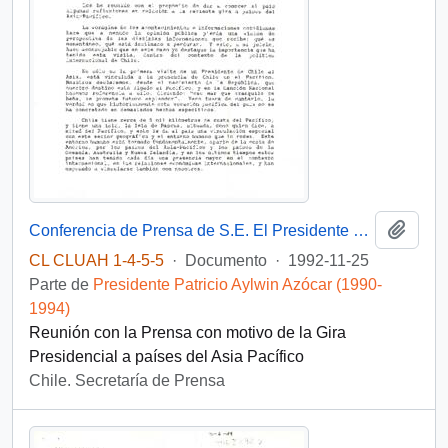
Añadi
Conferencia de Prensa de S.E. El Presidente de la República, D. Patricio Aylwin Azócar, a Periodistas Nacionales e Internacionales
CL CLUAH 1-4-5-5
·
Documento
·
1992-11-25
Parte de
Presidente Patricio Aylwin Azócar (1990-
1994)
Reunión con la Prensa con motivo de la Gira
Presidencial a países del Asia Pacífico
Chile. Secretaría de Prensa