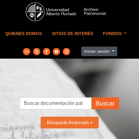
Skip to main content
QUIENES SOMOS
SITIOS DE INTERÉS
FONDOS
Iniciar sesión
Buscar
Búsqueda Avanzada »