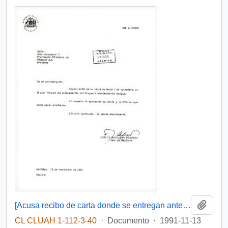
Añadi
[Acusa recibo de carta donde se entregan antecedentes del Proyecto Hidroeléctrico Pangue]
CL CLUAH 1-112-3-40
·
Documento
·
1991-11-13