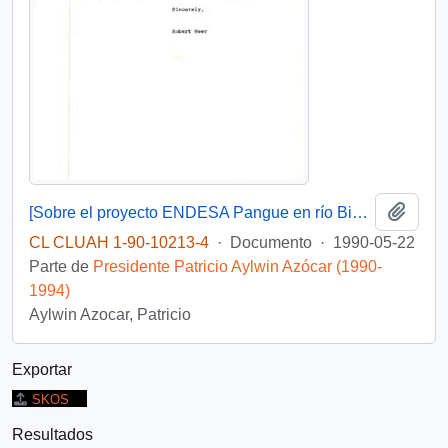
Añadi
[Sobre el proyecto ENDESA Pangue en río Bio-Bio]
CL CLUAH 1-90-10213-4
·
Documento
·
1990-05-22
Parte de
Presidente Patricio Aylwin Azócar (1990-
1994)
Aylwin Azocar, Patricio
Exportar
SKOS
Resultados