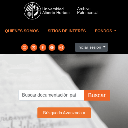
Skip to main content
QUIENES SOMOS
SITIOS DE INTERÉS
FONDOS
Iniciar sesión
Buscar
Búsqueda Avanzada »