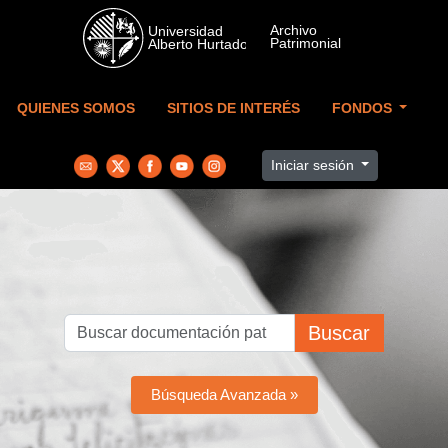
Skip to main content
QUIENES SOMOS
SITIOS DE INTERÉS
FONDOS
Iniciar sesión
Buscar
Búsqueda Avanzada »