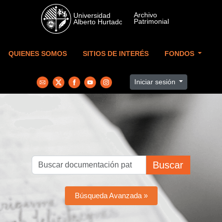
Skip to main content
QUIENES SOMOS
SITIOS DE INTERÉS
FONDOS
Iniciar sesión
Buscar
Búsqueda Avanzada »