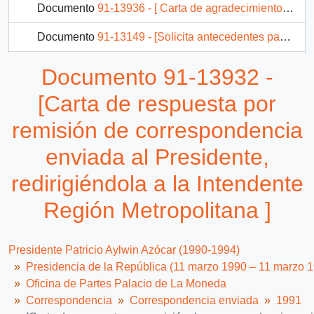
Documento
91-13936 - [ Carta de agradecimiento por el envió de un ejemplar de la publicación "15 Años" de CIEPLAN]
Documento
91-13149 - [Solicita antecedentes para gestionar solución a petición planteada en carta]
Documento
31-13943 - [Carta enviada a miembro del parlamento de Europeo, señor Lode Van Outrive, informando sobre los esfuerzos del gobierno para normalizar la situación de los presos políticos capturados en dictadura]
Documento 91-13932 -
Documento
91-13944 - [Carta excusando al Presidente de no poder reunirse con ciudadano e informando que podrá reunirse con el Ministro de Vivienda y Urbanismo ]
[Carta de respuesta por
1050 más...
remisión de correspondencia
enviada al Presidente,
redirigiéndola a la Intendente
Región Metropolitana ]
Presidente Patricio Aylwin Azócar (1990-1994)
Presidencia de la República (11 marzo 1990 – 11 marzo 
Oficina de Partes Palacio de La Moneda
Correspondencia
Correspondencia enviada
1991