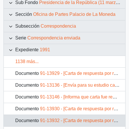
Sub Fondo
Presidencia de la República (11 marzo 1990 – 11 marzo 1994)
Sección
Oficina de Partes Palacio de La Moneda
Subsección
Correspondencia
Serie
Correspondencia enviada
Expediente
1991
1138 más...
Documento
91-13929 - [Carta de respuesta por remisión de correspondencia enviada al Presidente, redirigiéndola a la Corporación de Fomento de la Producción CORFO ]
Documento
91-13136 - [Envía para su estudio carta de don Jorge Vidal, quién solicita reincorporación Compañía de Acero del Pacifico]
Documento
91-13146 - [Informa que carta fue remitida a la Comisión Especial de Descontaminación Región Metropolitana, mediante Ot. GAB. PRES. (0) 91/2706]
Documento
91-13930 - [Carta de respuesta por remisión de correspondencia enviada al Presidente, redirigiéndola al Ministerio de Salud Pública ]
Documento
91-13932 - [Carta de respuesta por remisión de correspondencia enviada al Presidente, redirigiéndola a la Intendente Región Metropolitana ]