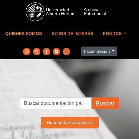
Skip to main content
QUIENES SOMOS
SITIOS DE INTERÉS
FONDOS
Iniciar sesión
Buscar
Búsqueda Avanzada »