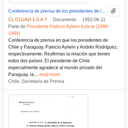
Añadi
Conferencia de prensa de los presidentes de la República de Chile, d. Patricio Aylwin Azócar, y de Paraguay, d. Andrés Rodríguez, en ceremonia de firma de acuerdos y declaración conjunta
CL CLUAH 1-3-4-7
·
Documento
·
1992-06-11
Parte de
Presidente Patricio Aylwin Azócar (1990-
1994)
Conferencia de prensa en que los presidentes de
Chile y Paraguay. Patricio Aylwin y Andrés Rodríguez,
respectivamente. Reafirman la relación que tienen
estos dos países. El presidente de Chile
especialmente agradece al mundo privado del
Paraguay, la
…
read more
Chile. Secretaría de Prensa