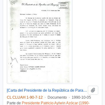
Añadi
[Carta del Presidente de la República de Paraguay dirigida al Presidente Patricio Aylwin]
CL CLUAH 1-90-7-12
·
Documento
·
1990-10-05
Parte de
Presidente Patricio Aylwin Azócar (1990-