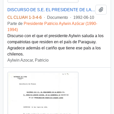
Añadi
DISCURSO DE S.E. EL PRESIDENTE DE LA REPUBLICA, D. PATRICIO AYLWIN AZOCAR, EN ENCUENTRO CON LA COLONIA CHILENA RESIDENTE EN PARAGUAY
CL CLUAH 1-3-4-6
·
Documento
·
1992-06-10
Parte de
Presidente Patricio Aylwin Azócar (1990-
1994)
Discurso con el que el presidente Aylwin saluda a los
compatriotas que residen en el país de Paraguay.
Agradece además el cariño que tiene ese país a los
chilenos.
Aylwin Azocar, Patricio