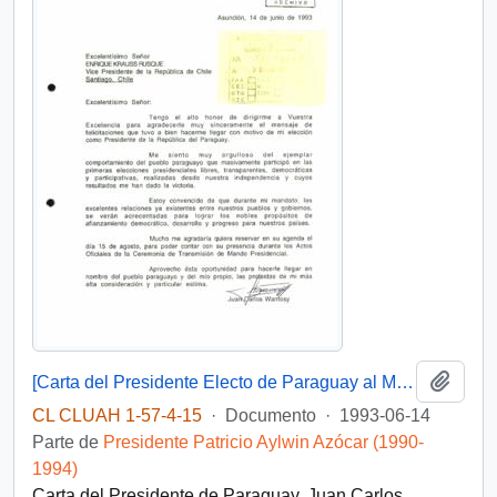
Añadi
[Carta del Presidente Electo de Paraguay al Ministro del Interior, Enrique Krauss]
CL CLUAH 1-57-4-15
·
Documento
·
1993-06-14
Parte de
Presidente Patricio Aylwin Azócar (1990-
1994)
Carta del Presidente de Paraguay, Juan Carlos