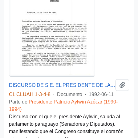
Añadi
DISCURSO DE S.E. EL PRESIDENTE DE LA REPUBLICA, D. PATRICIO AYLWIN AZOCAR, ANTE EL CONGRESO NACIONAL PARAGUAYO
CL CLUAH 1-3-4-8
·
Documento
·
1992-06-11
Parte de
Presidente Patricio Aylwin Azócar (1990-
1994)
Discurso con el que el presidente Aylwin, saluda al
parlamento paraguayo (Senadores y Diputados),
manifestando que el Congreso constituye el corazón