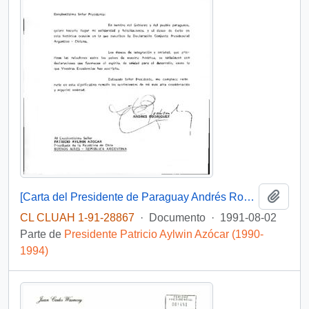
Añadi
[Carta del Presidente de Paraguay Andrés Rodríguez en relación a la declaración Conjunta Presidencial Argentino - Chilena]
CL CLUAH 1-91-28867
·
Documento
·
1991-08-02
Parte de
Presidente Patricio Aylwin Azócar (1990-
1994)