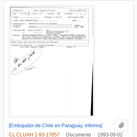
Añadi
[Embajador de Chile en Paraguay, informa]
CL CLUAH 1-93-17857
·
Documento
·
1993-09-02