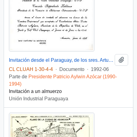
Añadi
Invitación desde el Paraguay, de los sres. Arturo Jara Avelli, Presidente de la Unión Industrial Paraguaya, y Conrado Pappalardo Zaldívar, Presidente de la Comisión de Relaciones Internacionales, dirigida al excelentísimo Dr. Patricio Aylwin, Presidente de la República de Chile
CL CLUAH 1-30-4-4
·
Documento
·
1992-06
Parte de
Presidente Patricio Aylwin Azócar (1990-
1994)
Invitación a un almuerzo
Unión Industrial Paraguaya