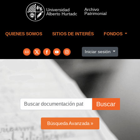
Skip to main content
QUIENES SOMOS
SITIOS DE INTERÉS
FONDOS
Iniciar sesión
Buscar
Búsqueda Avanzada »