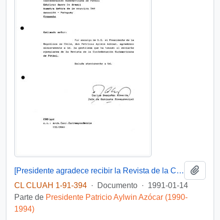
Añadi
[Presidente agradece recibir la Revista de la Confederación Sudamericana de Fútbol]
CL CLUAH 1-91-394
·
Documento
·
1991-01-14
Parte de
Presidente Patricio Aylwin Azócar (1990-
1994)