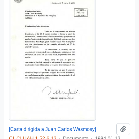
Añadi
[Carta dirigida a Juan Carlos Wasmosy]
CL CLUAH 1-52-6-13
·
Documento
·
1994-01-12