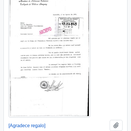
Añadi
[Agradece regalo]