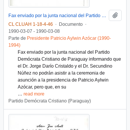
Añadi
Fax enviado por la junta nacional del Partido Demócrata Cristiano de Paraguay en respuesta a la invitación de Patricio Aylwin Azócar para que parte de sus miembros puedan asistir a su ceremonia de asunción a la presidencia
CL CLUAH 1-18-4-46
·
Documento
·
1990-03-07 - 1990-03-08
Parte de
Presidente Patricio Aylwin Azócar (1990-
1994)
Fax enviado por la junta nacional del Partido
Demócrata Cristiano de Paraguay informando que
el Dr. Jorge Darío Cristaldo y el Dr. Secundino
Núñez no podrán asistir a la ceremonia de
asunción a la presidencia de Patricio Aylwin
Azócar, pero que, en su
…
read more
Partido Demócrata Cristiano (Paraguay)