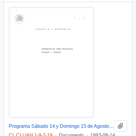
Añadi
Programa Sábado 14 y Domingo 15 de Agosto de 1993.
CL CLUAH 1-9-2-19
·
Documento
·
1993-08-14