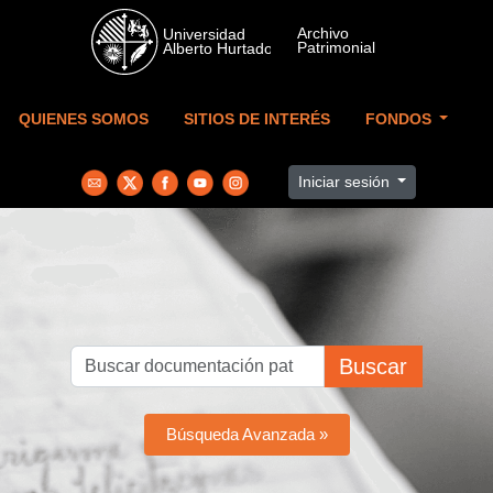
Skip to main content
QUIENES SOMOS
SITIOS DE INTERÉS
FONDOS
Iniciar sesión
Buscar
Búsqueda Avanzada »