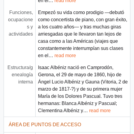
en el
…
read more
Funciones,
Empezó su vida como prodigio —debutó
ocupacione
como concertista de piano, con gran éxito,
s y
a los cuatro años— y tras muchas giras
actividades
arriesgadas que le llevaron tan lejos de
casa como a las Américas (viajes que
constantemente interrumpían sus clases
en el
…
read more
Estructura/g
Isaac Albéniz nació en Camprodón,
enealogía
Gerona, el 29 de mayo de 1860, hijo de
interna
Ángel Lucio Albéniz y Gauna (Vitoria, 2 de
marzo de 1817-?) y de su primera mujer
María de los Dolores Pascual. Tuvo tres
hermanas: Blanca Albéniz y Pascual;
Clementina Albéniz y
…
read more
ÁREA DE PUNTOS DE ACCESO