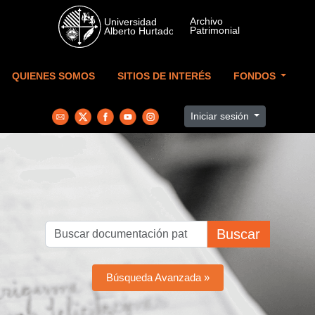
Skip to main content
QUIENES SOMOS
SITIOS DE INTERÉS
FONDOS
Iniciar sesión
Buscar
Búsqueda Avanzada »