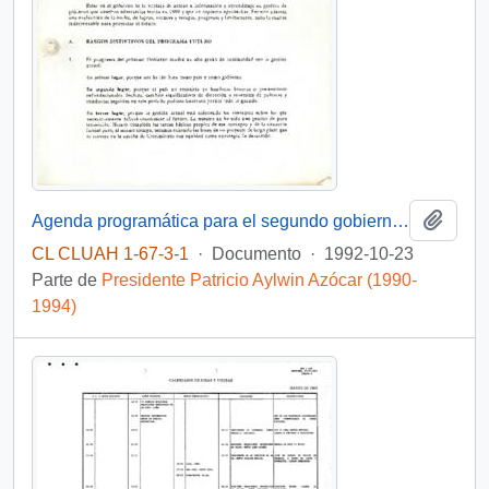
Añadi
Agenda programática para el segundo gobierno de la concertación
CL CLUAH 1-67-3-1
·
Documento
·
1992-10-23
Parte de
Presidente Patricio Aylwin Azócar (1990-
1994)