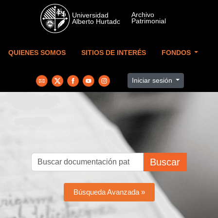
Skip to main content
QUIENES SOMOS
SITIOS DE INTERÉS
FONDOS
Iniciar sesión
Buscar
Búsqueda Avanzada »