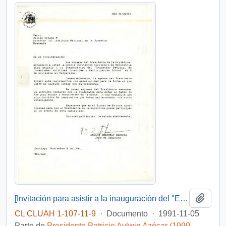
Añadi
[Invitación para asistir a la inauguración del "Encuentro Regional de Juventudes: Políticas Juveniles y Participación Social"]
CL CLUAH 1-107-11-9
·
Documento
·
1991-11-05
Parte de
Presidente Patricio Aylwin Azócar (1990-