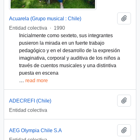
Añadi
Acuarela (Grupo musical : Chile)
Entidad colectiva
·
1990
Inicialmente como sexteto, sus integrantes
pusieron la mirada en un fuerte trabajo
pedagógico y en el desarrollo de la expresión
imaginativa, corporal y auditiva de los niños a
través de cuentos musicales y una distintiva
puesta en escena
…
read more
Añadi
ADECREFI (Chile)
Entidad colectiva
Añadi
AEG Olympia Chile S.A
Entidad colectiva