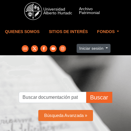
Skip to main content
QUIENES SOMOS
SITIOS DE INTERÉS
FONDOS
Iniciar sesión
Buscar
Búsqueda Avanzada »