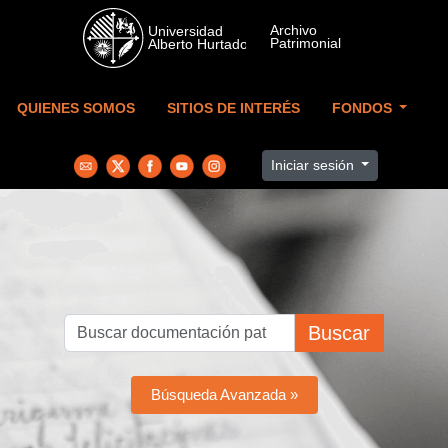
Skip to main content
QUIENES SOMOS
SITIOS DE INTERÉS
FONDOS
Iniciar sesión
Buscar
Búsqueda Avanzada »