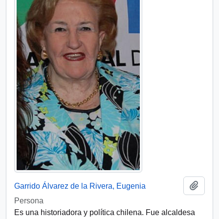
Add t
Garrido Álvarez de la Rivera, Eugenia
Persona
Es una historiadora y política chilena. Fue alcaldesa