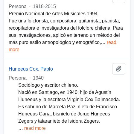
Persona
·
1918-2015
Premio Nacional de Artes Musicales 1994.
Fue una folclorista, compositora, guitarrista, pianista,
recopiladora e investigadora del folclore chilena. Para
sus investigaciones, aplicó en terreno un método del
más puro estilo antropológico y etnográfico,
…
read
more
Add t
Huneeus Cox, Pablo
Persona
·
1940
Sociólogo y escritor chileno.
Nació en Santiago, en 1940; hijo de Agustín
Huneeus y la escritora Virginia Cox Balmaceda.
Es sobrino de Marcela Paz, nieto de Francisco
Huneeus Gana, bisnieto de Jorge Huneeus
Zegers y tataranieto de Isidora Zegers.
…
read more