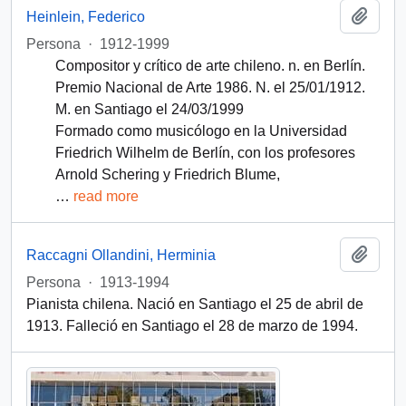
Add t
Heinlein, Federico
Persona
·
1912-1999
Compositor y crítico de arte chileno. n. en Berlín.
Premio Nacional de Arte 1986. N. el 25/01/1912.
M. en Santiago el 24/03/1999
Formado como musicólogo en la Universidad
Friedrich Wilhelm de Berlín, con los profesores
Arnold Schering y Friedrich Blume,
…
read more
Add t
Raccagni Ollandini, Herminia
Persona
·
1913-1994
Pianista chilena. Nació en Santiago el 25 de abril de
1913. Falleció en Santiago el 28 de marzo de 1994.