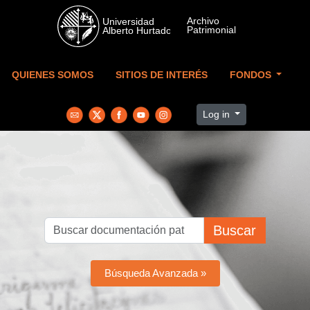
Skip to main content
QUIENES SOMOS
SITIOS DE INTERÉS
FONDOS
Log in
Buscar
Búsqueda Avanzada »