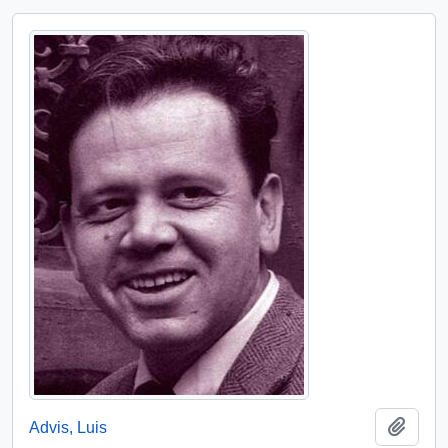
Add t
Advis, Luis