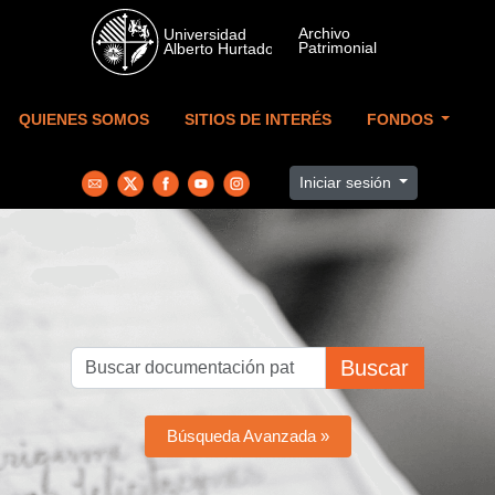
Skip to main content
QUIENES SOMOS
SITIOS DE INTERÉS
FONDOS
Iniciar sesión
Buscar
Búsqueda Avanzada »