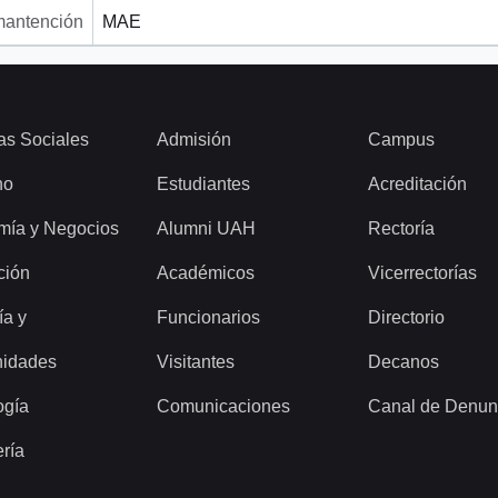
mantención
MAE
as Sociales
Admisión
Campus
ho
Estudiantes
Acreditación
mía y Negocios
Alumni UAH
Rectoría
ción
Académicos
Vicerrectorías
ía y
Funcionarios
Directorio
idades
Visitantes
Decanos
ogía
Comunicaciones
Canal de Denun
ería