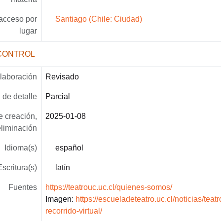
acceso por
Santiago (Chile: Ciudad)
lugar
CONTROL
laboración
Revisado
 de detalle
Parcial
 creación,
2025-01-08
eliminación
Idioma(s)
español
Escritura(s)
latín
Fuentes
https://teatrouc.uc.cl/quienes-somos/
Imagen:
https://escueladeteatro.uc.cl/noticias/teatr
recorrido-virtual/